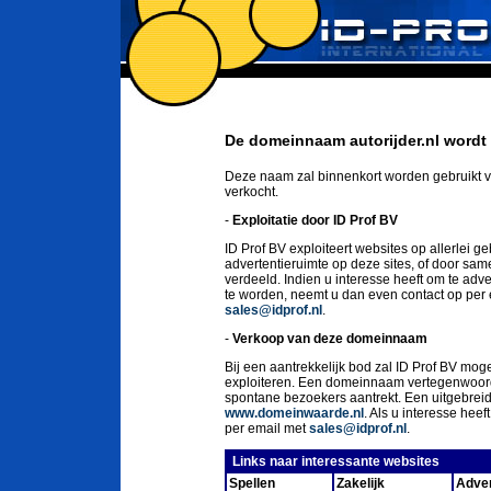
De domeinnaam autorijder.nl wordt 
Deze naam zal binnenkort worden gebruikt v
verkocht.
-
Exploitatie door ID Prof BV
ID Prof BV exploiteert websites op allerlei g
advertentieruimte op deze sites, of door sa
verdeeld. Indien u interesse heeft om te ad
te worden, neemt u dan even contact op per
sales@idprof.nl
.
-
Verkoop van deze domeinnaam
Bij een aantrekkelijk bod zal ID Prof BV moge
exploiteren. Een domeinnaam vertegenwoord
spontane bezoekers aantrekt. Een uitgebrei
www.domeinwaarde.nl
. Als u interesse he
per email met
sales@idprof.nl
.
Links naar interessante websites
Spellen
Zakelijk
Adver