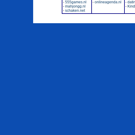
-
555games.nl
-
onlineagenda.nl
-
dati
-
mahjongg.nl
-
Kinde
-
schaken.net